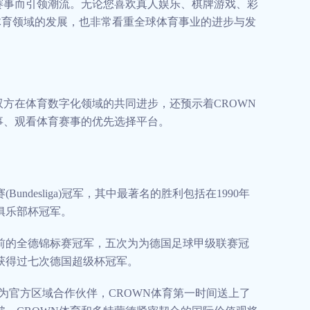
赛事而引领潮流。无论您喜欢真人娱乐、棋牌游戏、彩
体育领域的发展，也非常看重全球体育事业的进步与发
方在体育数字化领域的共同进步，还预示着CROWN
事、观看体育赛事的优先选择平台。
desliga)冠军，其中最著名的胜利包括在1990年
俱乐部杯冠军。
前的全德锦标赛冠军，五次为为德国足球甲级联赛冠
获得过七次德国超级杯冠军。
作为官方区域合作伙伴，CROWN体育第一时间送上了