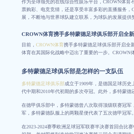
作为全球领先的在线综合性娱乐平台，CROWN体
票购彩、电竞竞猜，还是享受丰富多彩的直播服务，C
展，不断地与世界球队建立联系，为球队的发展提供
CROWN体育携手多特蒙德足球俱乐部开启全
目前，
CROWN体育
携手多特蒙德足球俱乐部开启全
体育在其国际化战略中迈出了重要的一步。CROW
多特蒙德足球俱乐部是怎样的一支队伍
多特蒙德足球俱乐部
成立于1909年，是德国足球历史
代中期和2010年代初期的多次夺冠。此外，多特蒙德
在德甲俱乐部中，多特蒙德曾八次取得顶级联赛冠军
军，多特蒙德队服上的两颗星便代表了五次德甲冠军
在2023-2024赛季欧洲足球冠军联赛半决赛首回