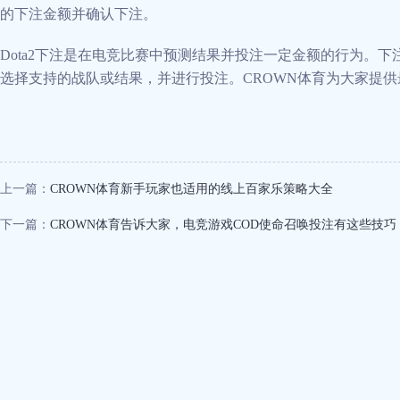
的下注金额并确认下注。
Dota2下注是在电竞比赛中预测结果并投注一定金额的行为。下注
选择支持的战队或结果，并进行投注。CROWN体育为大家提
上一篇：
CROWN体育新手玩家也适用的线上百家乐策略大全
下一篇：
CROWN体育告诉大家，电竞游戏COD使命召唤投注有这些技巧