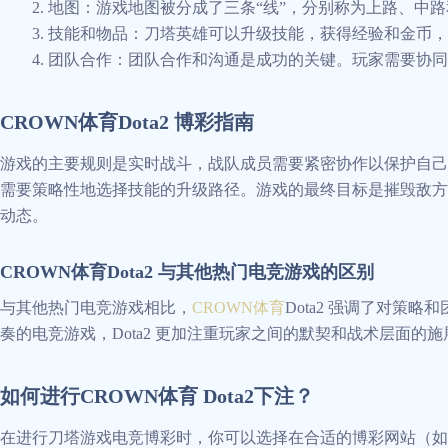
2. 地图：游戏地图被分成了三条“线”，分别称为上路、
3. 技能和物品：刀塔英雄可以升级技能，获得经验和金币
4. 团队合作：团队合作和沟通是成功的关键。玩家需要协
CROWN体育Dota2 博彩指南
游戏的主要规则是实时战斗，战队成员需要紧密协作以保护自己的
需要策略性地选择技能的升级路径。游戏的最终目标是摧毁敌方
动态。
CROWN体育Dota2 与其他热门电竞游戏的区别
与其他热门电竞游戏相比，
CROWN体育
Dota2 强调了对策
奏的电竞游戏，Dota2 更加注重玩家之间的默契和战术层面的施
如何进行CROWN体育 Dota2下注？
在进行刀塔游戏电竞博彩时，你可以选择在合适的博彩网站（如C